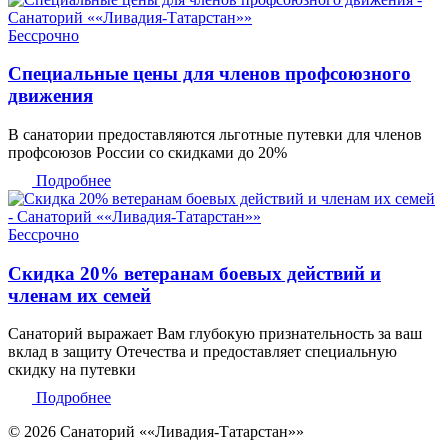
но
альные цены для членов профсоюзного
ния
ории предоставляются льготные путевки для членов
зов России со скидками до 20%
обнее
но
 20% ветеранам боевых действий и
 их семей
ий выражает Вам глубокую признательность за ваш
 защиту Отечества и предоставляет специальную
на путевки
обнее
© 2026 Санаторий ««Ливадия-Татарстан»»