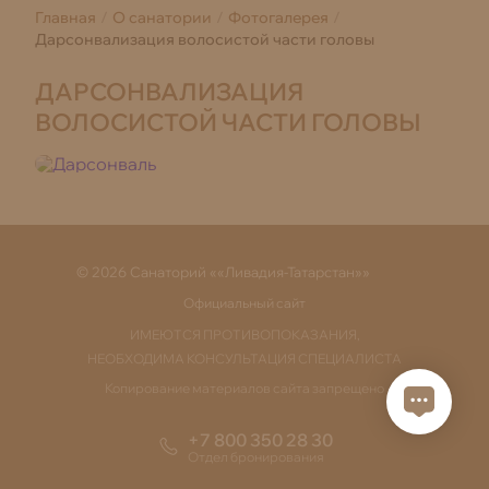
Главная
О санатории
Фотогалерея
Дарсонвализация волосистой части головы
ДАРСОНВАЛИЗАЦИЯ
ВОЛОСИСТОЙ ЧАСТИ ГОЛОВЫ
© 2026 Санаторий ««Ливадия-Татарстан»»
Официальный сайт
ИМЕЮТСЯ ПРОТИВОПОКАЗАНИЯ,
НЕОБХОДИМА КОНСУЛЬТАЦИЯ СПЕЦИАЛИСТА
Копирование материалов сайта запрещено
+7 800 350 28 30
Отдел бронирования