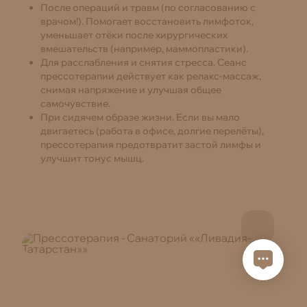
После операций и травм (по согласованию с
врачом!). Помогает восстановить лимфоток,
уменьшает отёки после хирургических
вмешательств (например, маммопластики).
Для расслабления и снятия стресса. Сеанс
прессотерапии действует как релакс-массаж,
снимая напряжение и улучшая общее
самочувствие.
При сидячем образе жизни. Если вы мало
двигаетесь (работа в офисе, долгие перелёты),
прессотерапия предотвратит застой лимфы и
улучшит тонус мышц.